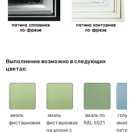
Выполнение возможно в следующих
цветах:
эмаль
эмаль
эмаль по
голуба
фисташковая
фисташковая
RAL 6021
эмаль 
на шпоне с
патин