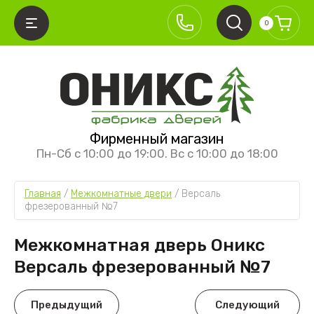
0
АЗАД
АЗАД
АЗАД
АЗАД
Фирменный магазин
ЕЖКОМНАТНЫЕ ДВЕРИ
ИСТЕМЫ ОТКРЫВАНИЯ
УРНИТУРА
ЕЖКОМНАТНЫЕ ПЕРЕГОРОДКИ
Пн-Сб с 10:00 до 19:00. Вс с 10:00 до 18:00
ллекция Классика
кладные
ерные ручки
ревянные перегородки
Главная
 / 
Межкомнатные двери
 / 
Версаль 
ллекция Классика премиум
аздвижные межкомнатные двери
етли
юминиевые перегородки
фрезерованный №7
ллекция Хай-тек
ащёлки
Межкомнатная дверь Оникс
ллекция Лайт
аздвижные механизмы
Версаль фрезерованный №7
ллекция Алюм
ллекция Неоклассика
Предыдущий
Следующий