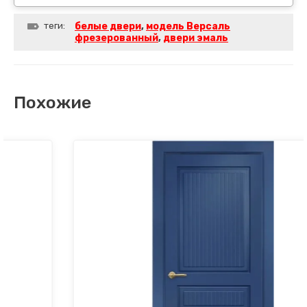
теги:
белые двери
,
модель Версаль
фрезерованный
,
двери эмаль
Похожие