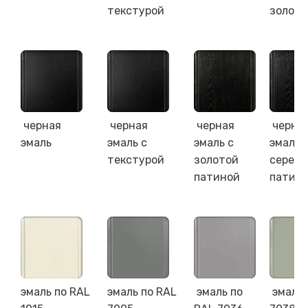
текстурой
золото
черная
черная
черная
черна
эмаль
эмаль с
эмаль с
эмаль 
текстурой
золотой
серебр
патиной
патин
эмаль по RAL
эмаль по RAL
эмаль по
эмаль 