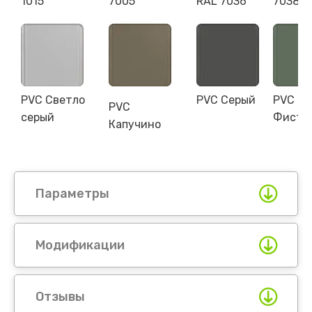
1015
7005
RAL 7036
7038
PVC Светло
PVC Серый
PVC
PVC
серый
Фиста
Капучино
Параметры
Модификации
Отзывы