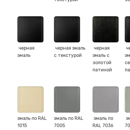
черная
черная эмаль
черная
ч
эмаль
с текстурой
эмаль с
эм
золотой
с
патиной
п
эмаль по RAL
эмаль по RAL
эмаль по
э
1015
7005
RAL 7036
7