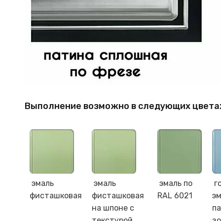
Выполнение возможно в следующих цвета
эмаль
эмаль
эмаль по
г
фисташковая
фисташковая
RAL 6021
эм
на шпоне с
п
текстурой
з