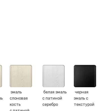
эмаль
белая эмаль
черная
ль
слоновая
с патиной
эмаль с
кость
серебро
текстурой
с патиной