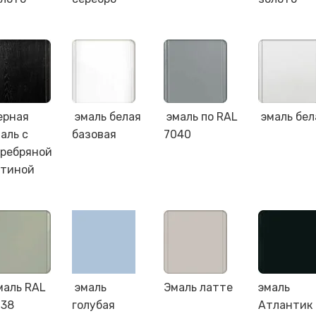
ерная
эмаль белая
эмаль по RAL
эмаль бел
аль с
базовая
7040
еребряной
атиной
маль RAL
эмаль
Эмаль латте
эмаль
038
голубая
Атлантик