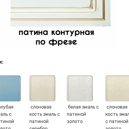
х:
олубая
слоновая
белая эмаль с
слоновая
аль с
кость эмаль с
патиной
кость эма
атиной
патиной
золото
с патиной
олото
серебро
золото