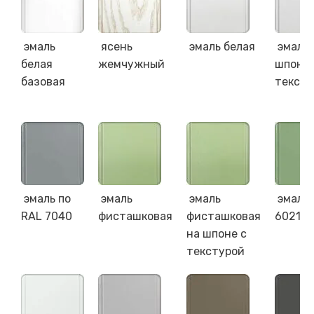
эмаль
ясень
эмаль белая
эмаль 
белая
жемчужный
шпоне 
базовая
тексту
эмаль по
эмаль
эмаль
эмаль 
RAL 7040
фисташковая
фисташковая
6021
на шпоне с
текстурой