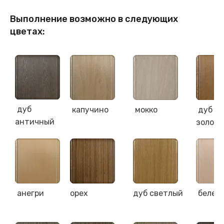
Выполнение возможно в следующих
цветах:
дуб
капучино
мокко
дуб
античный
золот
анегри
орех
дуб светлый
белен