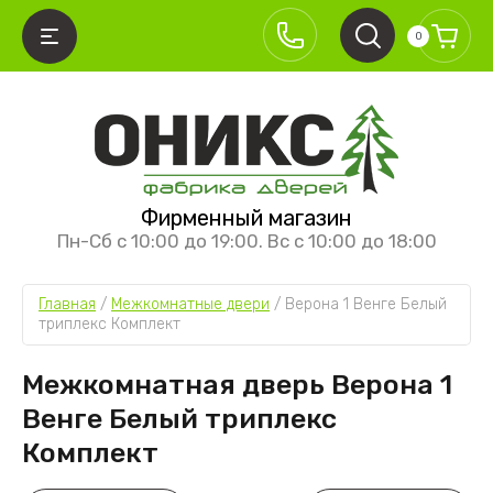
0
АЗАД
АЗАД
АЗАД
АЗАД
Фирменный магазин
ЕЖКОМНАТНЫЕ ДВЕРИ
ИСТЕМЫ ОТКРЫВАНИЯ
УРНИТУРА
ЕЖКОМНАТНЫЕ ПЕРЕГОРОДКИ
Пн-Сб с 10:00 до 19:00. Вс с 10:00 до 18:00
ллекция Классика
кладные
ерные ручки
ревянные перегородки
Главная
 / 
Межкомнатные двери
 / 
Верона 1 Венге Белый 
ллекция Классика премиум
аздвижные межкомнатные двери
етли
юминиевые перегородки
триплекс Комплект
ллекция Хай-тек
ащёлки
Межкомнатная дверь Верона 1
ллекция Лайт
аздвижные механизмы
Венге Белый триплекс
ллекция Алюм
Комплект
ллекция Неоклассика