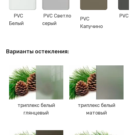
PVC
PVC Светло
PVC С
PVC
Белый
серый
Капучино
Варианты остекления:
триплекс белый
триплекс белый
глянцевый
матовый