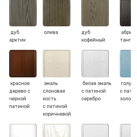
дуб
олива
дуб
абрик
арктик
кофейный
танге
красное
эмаль
белая эмаль
голуба
дерево с
слоновая
с патиной
с пати
черной
кость
серебро
золото
патиной
с патиной
коричневой