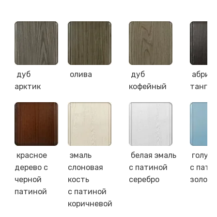
дуб
олива
дуб
абрик
арктик
кофейный
танге
красное
эмаль
белая эмаль
голуба
дерево с
слоновая
с патиной
с пати
черной
кость
серебро
золото
патиной
с патиной
коричневой