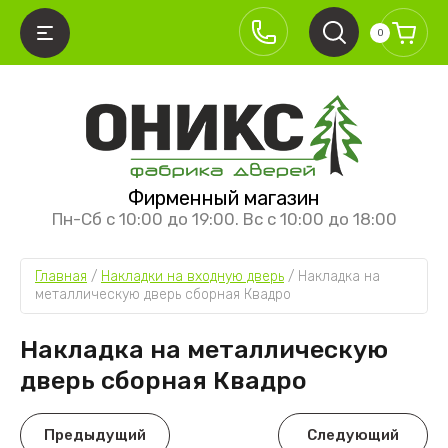
0
АЗАД
АЗАД
АЗАД
АЗАД
Фирменный магазин
ЕЖКОМНАТНЫЕ ДВЕРИ
ИСТЕМЫ ОТКРЫВАНИЯ
УРНИТУРА
ЕЖКОМНАТНЫЕ ПЕРЕГОРОДКИ
Пн-Сб с 10:00 до 19:00. Вс с 10:00 до 18:00
ллекция Классика
кладные
ерные ручки
ревянные перегородки
Главная
 / 
Накладки на входную дверь
 / 
Накладка на 
ллекция Классика премиум
аздвижные межкомнатные двери
етли
юминиевые перегородки
металлическую дверь сборная Квадро
ллекция Хай-тек
ащёлки
Накладка на металлическую
ллекция Лайт
аздвижные механизмы
дверь сборная Квадро
ллекция Алюм
ллекция Неоклассика
Предыдущий
Следующий