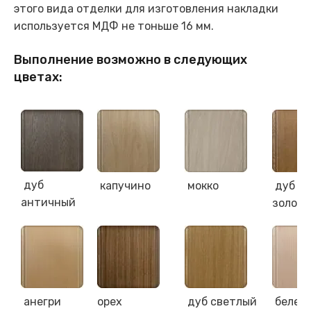
этого вида отделки для изготовления накладки
используется МДФ не тоньше 16 мм.
Выполнение возможно в следующих
цветах:
дуб
капучино
мокко
дуб
античный
золот
анегри
орех
дуб светлый
белен