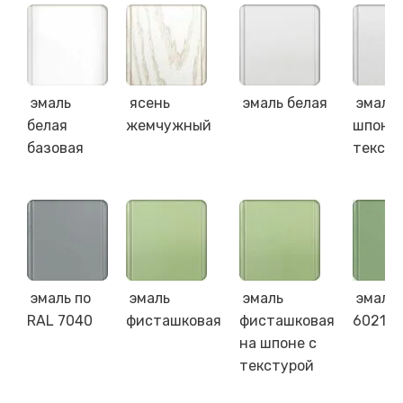
эмаль
ясень
эмаль белая
эмаль 
белая
жемчужный
шпоне 
базовая
тексту
эмаль по
эмаль
эмаль
эмаль 
RAL 7040
фисташковая
фисташковая
6021
на шпоне с
текстурой