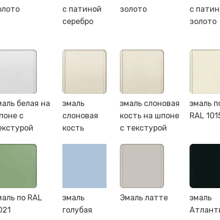
олото
с патиной
золото
с пати
серебро
золото
маль белая на
эмаль
эмаль слоновая
эмаль п
поне с
слоновая
кость на шпоне
RAL 101
екстурой
кость
с текстурой
маль по RAL
эмаль
Эмаль латте
эмаль
021
голубая
Атлант