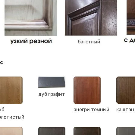
х:
дуб графит
уб
анегри темный
каштан
олотистый