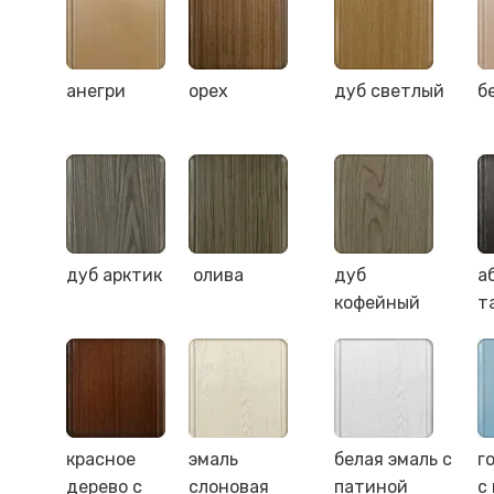
анегри
орех
дуб светлый
б
дуб арктик
олива
дуб
а
кофейный
т
красное
эмаль
белая эмаль с
г
дерево с
слоновая
патиной
с