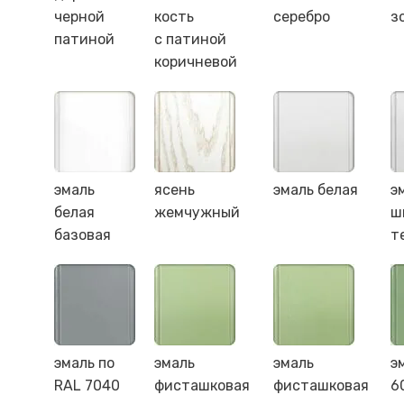
черной
кость
серебро
з
патиной
с патиной
коричневой
эмаль
ясень
эмаль белая
э
белая
жемчужный
ш
базовая
т
эмаль по
эмаль
эмаль
э
RAL 7040
фисташковая
фисташковая
6