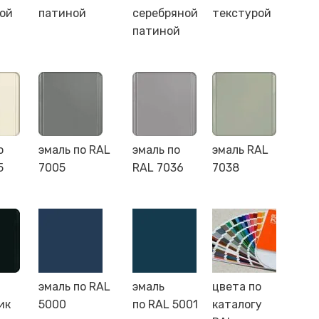
ной
патиной
серебряной
текстурой
патиной
о
эмаль по RAL
эмаль по
эмаль RAL
5
7005
RAL 7036
7038
эмаль по RAL
эмаль
цвета по
ик
5000
по RAL 5001
каталогу