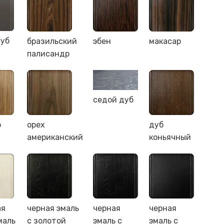
дуб
бразильский
эбен
макасар
палисандр
седой дуб
о
орех
дуб
американский
коньячный
ая
черная эмаль
черная
черная
маль
с золотой
эмаль с
эмаль с