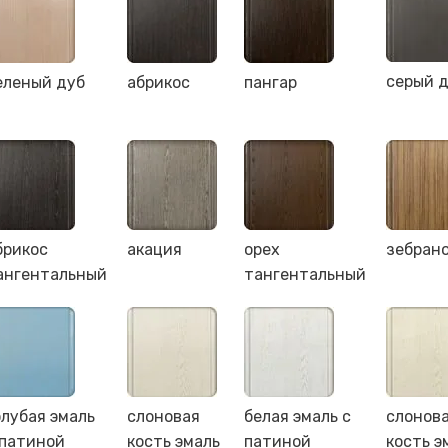
серый 
еленый дуб
абрикос
пангар
брикос
акация
орех
зебран
ангентальный
тангентальный
олубая эмаль
слоновая
белая эмаль с
слонов
 патиной
кость эмаль
патиной
кость э