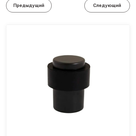
ллекция Лофт
Предыдущий
Следующий
ллекция Стандарт