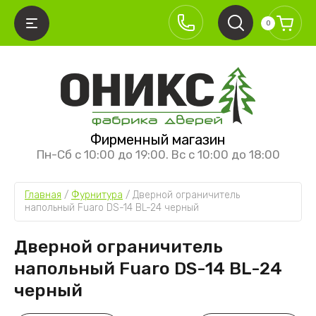
0
АЗАД
АЗАД
АЗАД
АЗАД
Фирменный магазин
ЕЖКОМНАТНЫЕ ДВЕРИ
ИСТЕМЫ ОТКРЫВАНИЯ
УРНИТУРА
ЕЖКОМНАТНЫЕ ПЕРЕГОРОДКИ
Пн-Сб с 10:00 до 19:00. Вс с 10:00 до 18:00
ллекция Классика
кладные
ерные ручки
ревянные перегородки
Главная
 / 
Фурнитура
 / 
Дверной ограничитель 
ллекция Классика премиум
аздвижные межкомнатные двери
етли
юминиевые перегородки
напольный Fuaro DS-14 BL-24 черный
ллекция Хай-тек
ащёлки
Дверной ограничитель
ллекция Лайт
аздвижные механизмы
напольный Fuaro DS-14 BL-24
ллекция Алюм
черный
ллекция Неоклассика