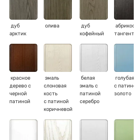
дуб
олива
дуб
абрикос
арктик
кофейный
тангента
красное
эмаль
белая
голубая э
дерево с
слоновая
эмаль с
с патиной
черной
кость
патиной
золото
патиной
с патиной
серебро
коричневой