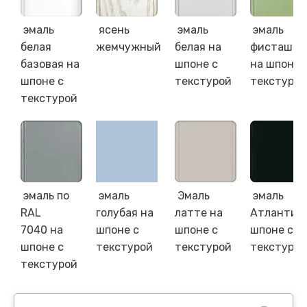
эмаль
ясень
эмаль
эмаль
белая
жемчужный
белая на
фисташко
базовая на
шпоне с
на шпоне 
шпоне с
текстурой
текстурой
текстурой
эмаль по
эмаль
Эмаль
эмаль
RAL
голубая на
латте на
Атлантик 
7040 на
шпоне с
шпоне с
шпоне с
шпоне с
текстурой
текстурой
текстурой
текстурой