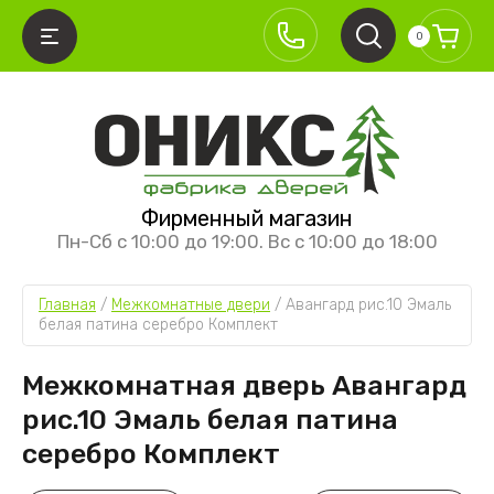
0
АЗАД
АЗАД
АЗАД
АЗАД
Фирменный магазин
ЕЖКОМНАТНЫЕ ДВЕРИ
ИСТЕМЫ ОТКРЫВАНИЯ
УРНИТУРА
ЕЖКОМНАТНЫЕ ПЕРЕГОРОДКИ
Пн-Сб с 10:00 до 19:00. Вс с 10:00 до 18:00
ллекция Классика
кладные
ерные ручки
ревянные перегородки
Главная
 / 
Межкомнатные двери
 / 
Авангард рис.10 Эмаль 
ллекция Классика премиум
аздвижные межкомнатные двери
етли
юминиевые перегородки
белая патина серебро Комплект
ллекция Хай-тек
ащёлки
Межкомнатная дверь Авангард
ллекция Лайт
аздвижные механизмы
рис.10 Эмаль белая патина
ллекция Алюм
серебро Комплект
ллекция Неоклассика