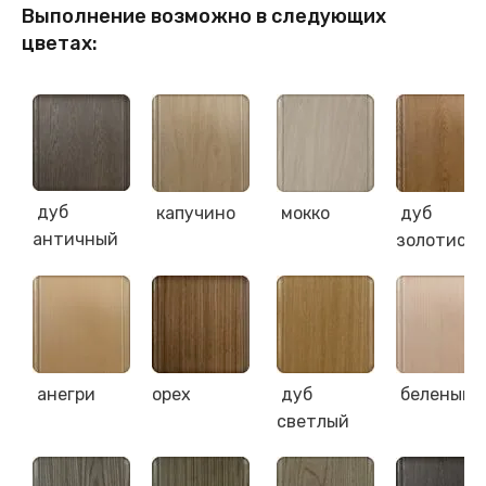
Выполнение возможно в следующих
цветах:
дуб
капучино
мокко
дуб
античный
золотист
анегри
орех
дуб
беленый 
светлый